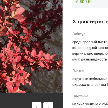
6,800 ₽
Характерис
Габитус
среднерослый листоп
колоновидной кроной
вертикально вверх, 
куст; разновидность
Листья
округлые небольшие 
окраска становится 
Цветение
мелкие желтые с кр