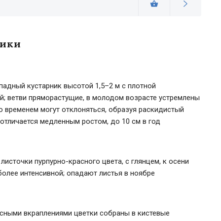
тики
адный кустарник высотой 1,5–2 м с плотной
; ветви пряморастущие, в молодом возрасте устремлены
со временем могут отклоняться, образуя раскидистый
 отличается медленным ростом, до 10 см в год
листочки пурпурно-красного цвета, с глянцем, к осени
более интенсивной; опадают листья в ноябре
асными вкраплениями цветки собраны в кистевые