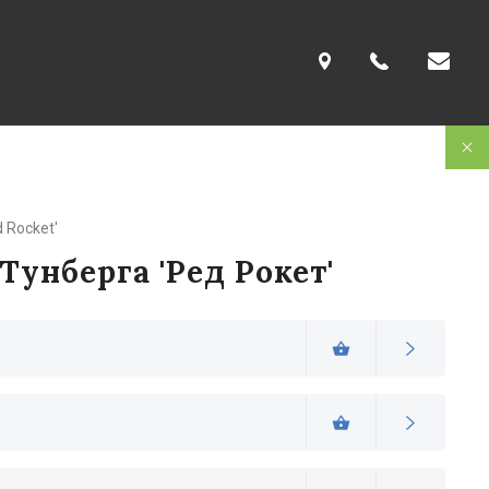
d Rocket'
Тунберга 'Ред Рокет'