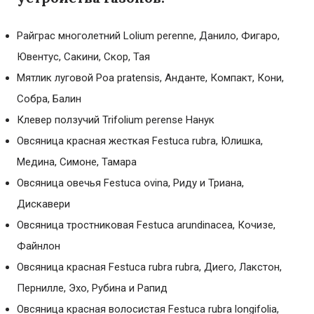
Райграс многолетний Lolium perenne, Данило, Фигаро,
Ювентус, Сакини, Скор, Тая
Мятлик луговой Poa pratensis, Анданте, Компакт, Кони,
Собра, Балин
Клевер ползучий Trifolium perense Нанук
Овсяница красная жесткая Festuca rubra, Юлишка,
Медина, Симоне, Тамара
Овсяница овечья Festuca ovina, Риду и Триана,
Дискавери
Овсяница тростниковая Festuca arundinacea, Кочизе,
Файнлон
Овсяница красная Festuca rubra rubra, Диего, Лакстон,
Пернилле, Эхо, Рубина и Рапид
Овсяница красная волосистая Festuca rubra longifolia,