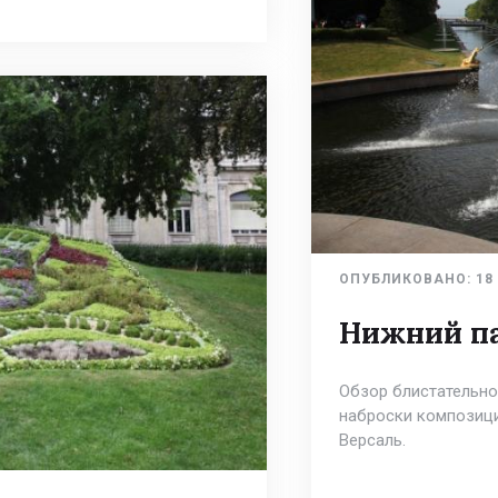
ОПУБЛИКОВАНО:
18
Нижний па
Обзор блистательно
наброски композици
Версаль.