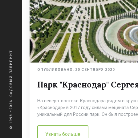
© 1998 –2026. САДОВЫЙ ЛАБИРИНТ
ОПУБЛИКОВАНО:
20 СЕНТЯБРЯ 2020
Парк "Краснодар" Серге
На северо-востоке Краснодара рядом с круп
«Краснодар» в 2017 году силами мецената Се
уникальный для России парк. Он был построен
Узнать больше