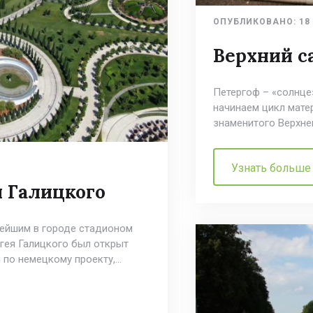
ОПУБЛИКОВАНО:
18
Верхний с
Петергоф – «солнце
начинаем цикл мате
знаменитого Верхне
Узнать больше
я Галицкого
нейшим в городе стадионом
ргея Галицкого был открыт
 по немецкому проекту,…