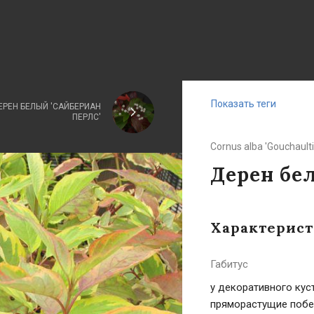
Показать теги
ЕРЕН БЕЛЫЙ 'САЙБЕРИАН
ПЕРЛС'
Cornus alba 'Gouchaultii
Дерен бел
Характерис
Габитус
у декоративного кус
пряморастущие побег