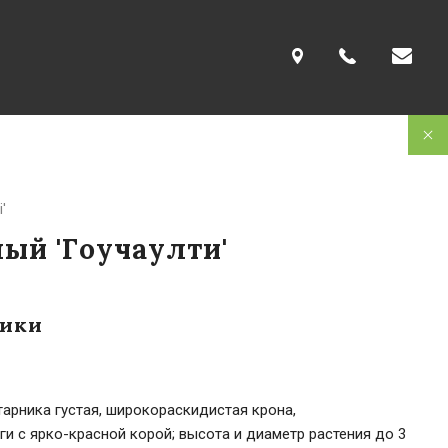
'
ый 'Гоучаулти'
тики
тарника густая, широкораскидистая крона,
и с ярко-красной корой; высота и диаметр растения до 3