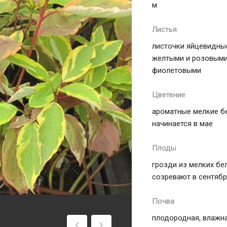
м
Листья
листочки яйцевидные
желтыми и розовыми
фиолетовыми
Цветение
ароматные мелкие б
начинается в мае
Плоды
грозди из мелких бе
созревают в сентябр
Почва
плодородная, влажна