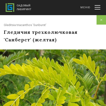
САДОВЫЙ
МЕНЮ
ЛАБИРИНТ
Gleditsia triacanthos 'Sunburst'
Гледичия трехколючковая
'Санберст' (желтая)