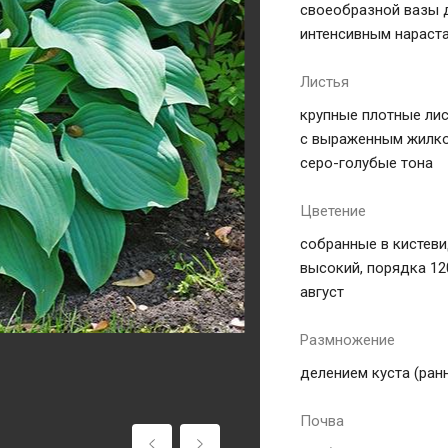
своеобразной вазы д
интенсивным нараст
Листья
крупные плотные лис
с выраженным жилко
серо-голубые тона
Цветение
собранные в кистев
высокий, порядка 12
август
Размножение
делением куста (ран
Почва