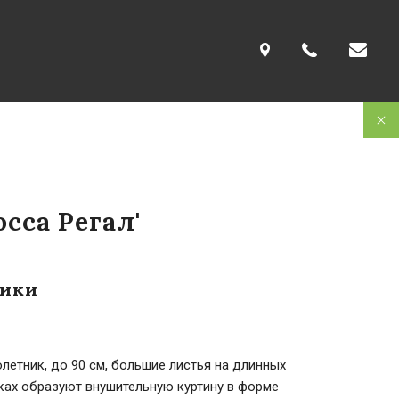
осса Регал'
тики
етник, до 90 см, большие листья на длинных
ках образуют внушительную куртину в форме