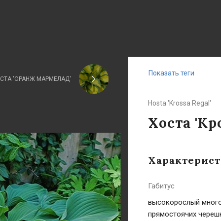
Показать теги
СТА 'ОРАНЖ МАРМЕЛАД'
Hosta 'Krossa Regal'
Хоста 'Кр
Характерис
Габитус
высокорослый многол
прямостоячих череш