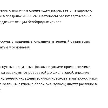
етник с ползучим корневищем разрастается в широкую
е в пределах 20–80 см, цветоносы растут вертикально,
надлежит секции безбородых ирисов
формы, утолщенные; окрашены в зеленый с примесью
ватые у основания
тогнутыми округлыми фолами и узкими прямостоячими
тка варьирует от розоватой до фиолетовой, внешние
внутренних, украшены тонкими красноватыми прожилками
-зеленым пятном с белой окантовкой; цветет растение в
а