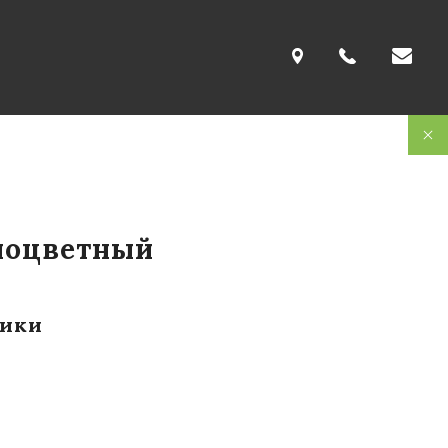
ноцветный
тики