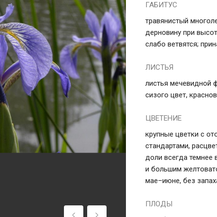
ГАБИТУС
травянистый многол
дерновину при высот
слабо ветвятся; при
ЛИСТЬЯ
листья мечевидной 
сизого цвет, красно
ЦВЕТЕНИЕ
крупные цветки с о
стандартами, расцве
доли всегда темнее 
и большим желтовато
мае–июне, без запах
ПЛОДЫ