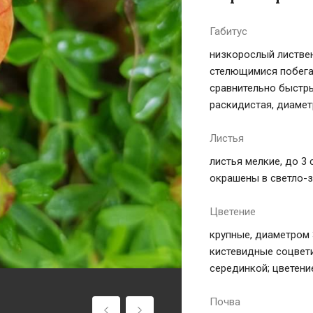
Габитус
низкорослый листве
стелющимися побегам
сравнительно быстры
раскидистая, диамет
Листья
листья мелкие, до 3
окрашены в светло-
Цветение
крупные, диаметром 
кистевидные соцвети
серединкой; цветен
Почва