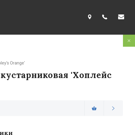
pley's Orange'
 кустарниковая 'Хоплейс
тики