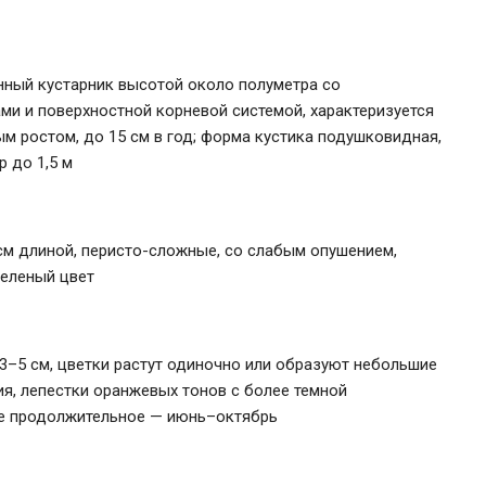
нный кустарник высотой около полуметра со
и и поверхностной корневой системой, характеризуется
м ростом, до 15 см в год; форма кустика подушковидная,
р до 1,5 м
 см длиной, перисто-сложные, со слабым опушением,
зеленый цвет
3–5 см, цветки растут одиночно или образуют небольшие
я, лепестки оранжевых тонов с более темной
ие продолжительное — июнь–октябрь