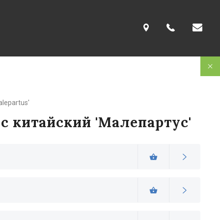
alepartus'
с китайский 'Малепартус'