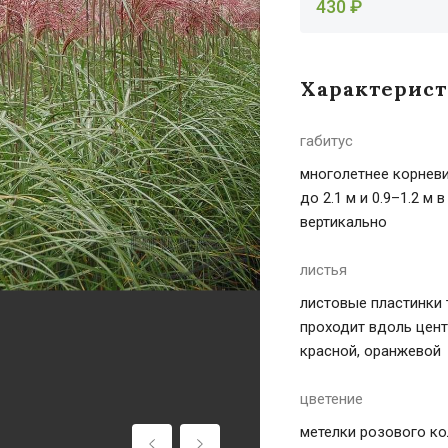
430 ₽
Характерис
габитус
многолетнее корневи
до 2.1 м и 0.9–1.2 м
вертикально
листья
листовые пластинки 
проходит вдоль цент
красной, оранжевой
цветение
метелки розового ко