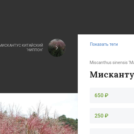
Показать теги
МИСКАНТУС КИТАЙСКИЙ
'НИППОН'
Miscanthus sinensis 'M
Мисканту
650 ₽
250 ₽