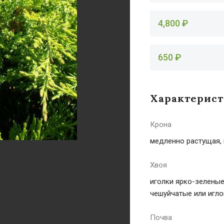
4,800 ₽
650 ₽
Характерис
Крона
медленно растущая, 
Хвоя
иголки ярко-зеленые
чешуйчатые или игл
Почва