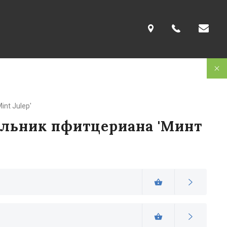
Mint Julep'
ьник пфитцериана 'Минт