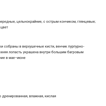
чередные, цельнокрайние, с острым кончиком, глянцевые;
 цвет
и собраны в верхушечные кисти, венчик пурпурно-
рхняя лопасть украшена внутри большим багровым
ение в мае–июне
 дренированная, влажная, кислая