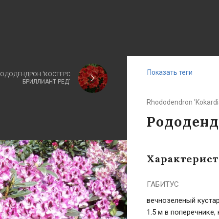
Показать теги
РОДОДЕНДРОН 'КОСТЕРС
БРИЛЛИАНТ РЕД'
Rhododendron 'Kokardi
Рододенд
Характерис
ГАБИТУС
вечнозеленый кустар
1.5 м в поперечнике,