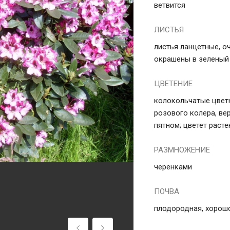
ветвится
ЛИСТЬЯ
листья ланцетные, о
окрашены в зеленый
ЦВЕТЕНИЕ
колокольчатые цветк
розового колера, ве
пятном; цветет раст
РАЗМНОЖЕНИЕ
черенками
ПОЧВА
плодородная, хорошо