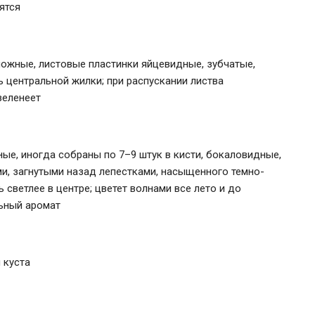
ятся
ожные, листовые пластинки яйцевидные, зубчатые,
ь центральной жилки; при распускании листва
зеленеет
ые, иногда собраны по 7–9 штук в кисти, бокаловидные,
и, загнутыми назад лепестками, насыщенного темно-
ь светлее в центре; цветет волнами все лето и до
льный аромат
 куста