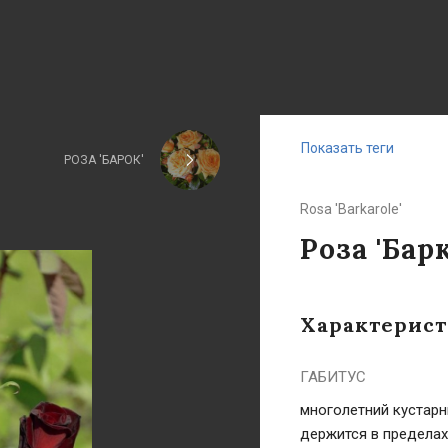
Показать теги
РОЗА 'БАРОК'
Rosa 'Barkarole'
Роза 'Бар
Характерис
ГАБИТУС
многолетний кустарн
держится в пределах