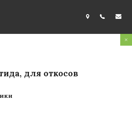
тида, для откосов
тики