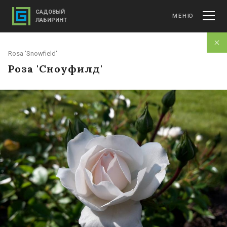
САДОВЫЙ
МЕНЮ
ЛАБИРИНТ
Rosa 'Snowfield'
Роза 'Сноуфилд'