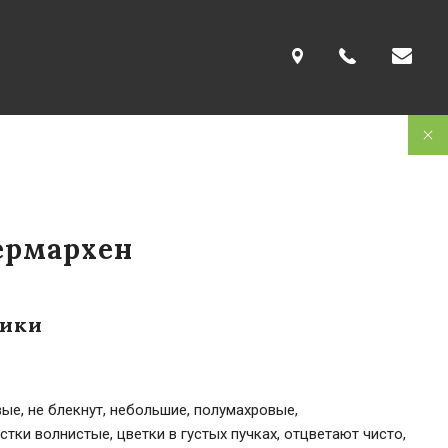
ермархен
тики
ые, не блекнут, небольшие, полумахровые,
тки волнистые, цветки в густых пучках, отцветают чисто,