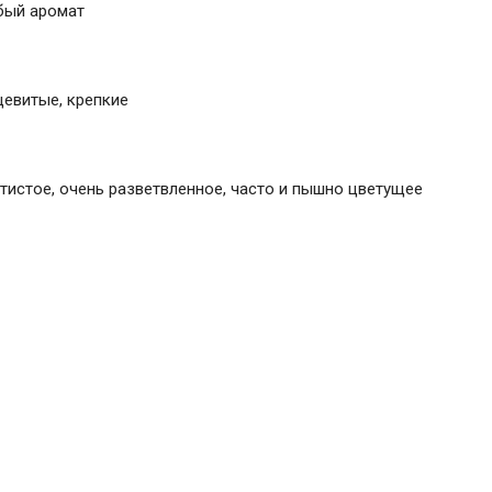
бый аромат
цевитые, крепкие
тистое, очень разветвленное, часто и пышно цветущее