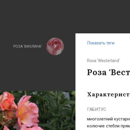
Показать теги
РОЗА 'ВИОЛИНА'
Rosa 'Westerland'
Роза 'Вес
Характерис
ГАБИТУС
многолетний кустарн
колючие стебли прям