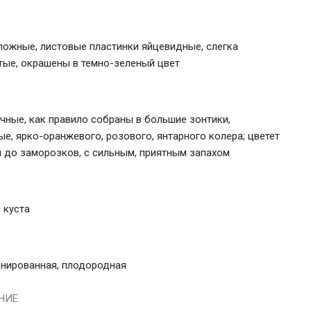
ложные, листовые пластинки яйцевидные, слегка
тые, окрашены в темно-зеленый цвет
чные, как правило собраны в большие зонтики,
е, ярко-оранжевого, розового, янтарного колера; цветет
й до заморозков, с сильным, приятным запахом
 куста
енированная, плодородная
НИЕ