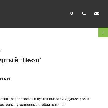
n'
дный 'Неон'
тики
етник разрастается в кустик высотой и диаметром в
мостоячие утолщенные стебли ветвятся