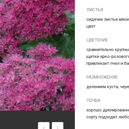
ЛИСТЬЯ
сидячие листья мяс
цвет
ЦВЕТЕНИЕ
сравнительно крупн
щитки ярко-розового
привлекает пчел и б
РАЗМНОЖЕНИЕ
делением куста, чер
ПОЧВА
хорошо дренированна
сорту подходит любо