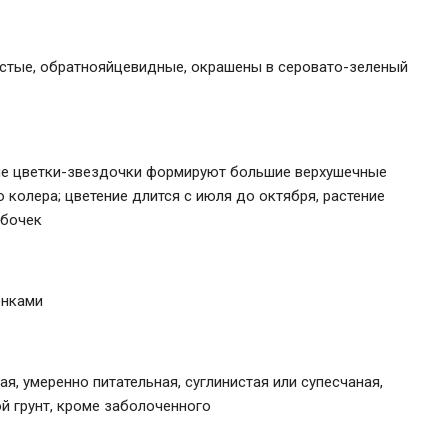
истые, обратнояйцевидные, окрашены в серовато-зеленый
ые цветки-звездочки формируют большие верхушечные
 колера; цветение длится с июля до октября, растение
абочек
енками
я, умеренно питательная, суглинистая или супесчаная,
й грунт, кроме заболоченного