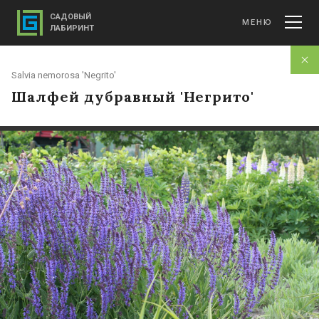
САДОВЫЙ
МЕНЮ
ЛАБИРИНТ
Salvia nemorosa 'Negrito'
Шалфей дубравный 'Негрито'