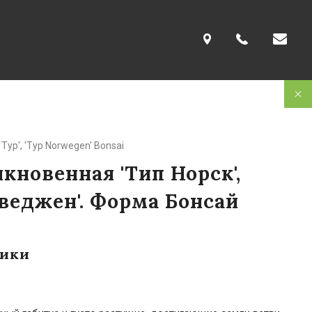
e Typ', 'Typ Norwegen' Bonsai
кновенная 'Тип Норск',
веджен'. Форма Бонсай
тики