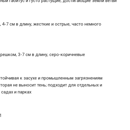
ый габитус и густо растущие, достигающие земли ветви
 4-7 см в длину, жесткие и острые, часто немного
решком, 3-7 см в длину, серо-коричневые
стойчивая к засухе и промышленным загрязнениям
торая не выносит тень; подходит для отдельных и
 садах и парках
1