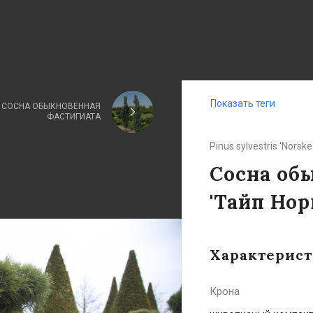
Показать теги
СОСНА ОБЫКНОВЕННАЯ
ФАСТИГИАТА
Pinus sylvestris 'Norsk
Сосна обы
'Тайп Нор
Характерис
Крона