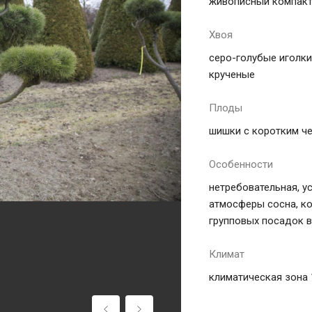
живописный компактн
Хвоя
серо-голубые иголки,
крученые
Плоды
шишки с коротким че
Особенности
нетребовательная, у
атмосферы сосна, ко
групповых посадок в
Климат
климатическая зона 