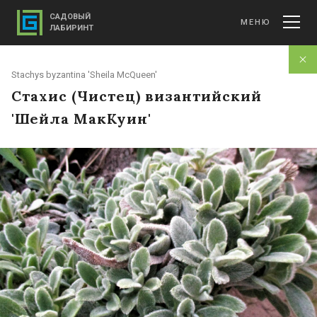
САДОВЫЙ
МЕНЮ
ЛАБИРИНТ
Stachys byzantina 'Sheila McQueen'
Стахис (Чистец) византийский
'Шейла МакКуин'