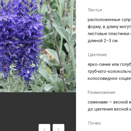
Листья
расположенные супр
форму, в длину могу
листовые пластинки 
длиной 2–3 см
Цветение
ярко-синие или голу
трубчато-колокольча
колосовидное соцвет
Размножение
семенами — весной и
до цветения весной 
Почва