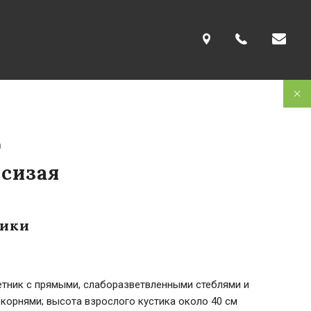
a
 сизая
тики
етник с прямыми, слаборазветвленными стеблями и
корнями; высота взрослого кустика около 40 см