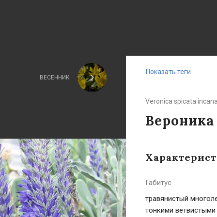
Показать теги
ВЕСЕННИК
Veronica spicata incan
Вероника
Характерис
Габитус
травянистый многол
тонкими ветвистыми 