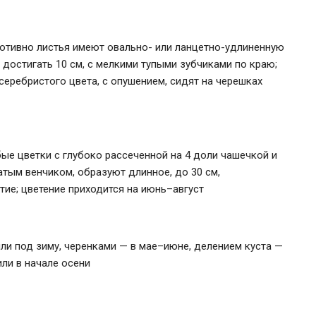
отивно листья имеют овально- или ланцетно-удлиненную
т достигать 10 см, с мелкими тупыми зубчиками по краю;
серебристого цвета, с опушением, сидят на черешках
бые цветки с глубоко рассеченной на 4 доли чашечкой и
тым венчиком, образуют длинное, до 30 см,
ие; цветение приходится на июнь–август
ли под зиму, черенками — в мае–июне, делением куста —
или в начале осени