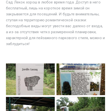
Сад Лекок хорош в любое время года. Доступ в него
бесплатный, лишь на короткое время зимой он
закрывается для посещений. И будьте внимательны,
ступая на территорию романтической сказки:
бесподобные виды могут увести вас далеко от входа,
а из-за отсутствия четко размеренной планировки,
характерной для пейзажного паркового стиля, можно и
заблудиться!