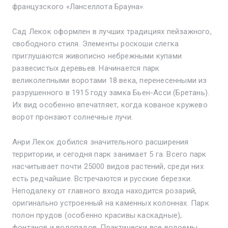
французского «Ланселлота Брауна».
Сад Лекок оформлен в лучших традициях пейзажного,
свободного стиля. Элементы роскоши слегка
приглушаются живописно небрежными купами
развесистых деревьев. Начинается парк
великолепными воротами 18 века, перенесенными из
разрушенного в 1915 году замка Бьен-Асси (Бретань).
Их вид особенно впечатляет, когда кованое кружево
ворот пронзают солнечные лучи.
Анри Лекок добился значительного расширения
территории, и сегодня парк занимает 5 га. Всего парк
насчитывает почти 25000 видов растений, среди них
есть редчайшие. Встречаются и русские березки.
Неподалеку от главного входа находится розарий,
оригинально устроенный на каменных колоннах. Парк
полон прудов (особенно красивы каскадные),
фонтанов и водопадов. Практически все водоемы