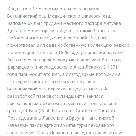
Когда-то в 17 столетии это место занимал
Ботанический сад Медицинского университета.
Заложен он был трудами местного пастора Антуана
Делабре – доктора медицины, а также большого
любителя и коллекционера растений. Он даже
пожертвовал для сада собственную коллекцию редких
экземпляров. Позже, в 1826 году управление парком
было поручено профессору минералогии и ботаники,
фармацевту и исследователю Анри Лекоку. С 1871
года парк носит его имя, а благодарные потомки на
его территории установили ученому бюст.
Ботанический сад переехал в другое место. А
разработкой паркового ландшафта занялся
приглашенный Лекоком знаменитый Поль Делавен
граф де Шуло (Paul de Lavenne, Comte de Choulot).
Последователь Ланселлота Брауна – английской
«звезды» ландшафтной архитектуры пейзажного
направления, Поль Делавен даже удостоился звания