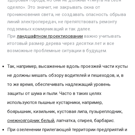
здоровья города, но они не должны «тянуть на себя
одеяло». Это значит, не закрывать окна от
проникновения света, не создавать опасность обрыва
линий электропередач, не препятствовать ремонту
подземных коммуникаций и так далее.
При
ландшафтном проектировании
важно учитывать
итоговый размер дерева через десятки лет и все
возможные проблемные ситуации в будущем.
Так, например, высаженные вдоль проезжей части кусты
не должны мешать обзору водителей и пешеходов, и, в
то же время, обеспечивать надлежащий уровень
защиты от шума и пыли. Часто в таких целях
используются пышные кустарники, например,
боярышник, кизильник, кустовая липа, пузыреплодник,
снежноягодник белый
, лапчатка, спирея, барбарис.
При озеленении прилегающей территории предприятий и