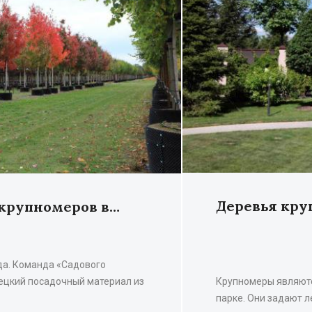
Деревья кру
 крупномеров в…
да. Команда «Садового
ецкий посадочный материал из
Крупномеры являютс
парке. Они задают л