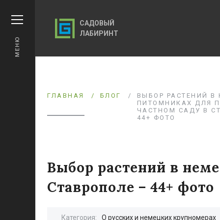
САДОВЫЙ
ЛАБИРИНТ
МЕНЮ
ГЛАВНАЯ
БЛОГ
ВЫБОР РАСТЕНИЙ В
ПИТОМНИКАХ ДЛЯ П
ЧАСТНОМ САДУ В С
44+ ФОТО
Выбор растений в неме
Ставрополе – 44+ фото
Категория:
О русских и немецких крупномерах