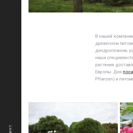
В нашей компании
древесном питом
дендропланом, р
наши специалисты
растения доставл
Европы. Для
поса
Pflanzen)
и пито