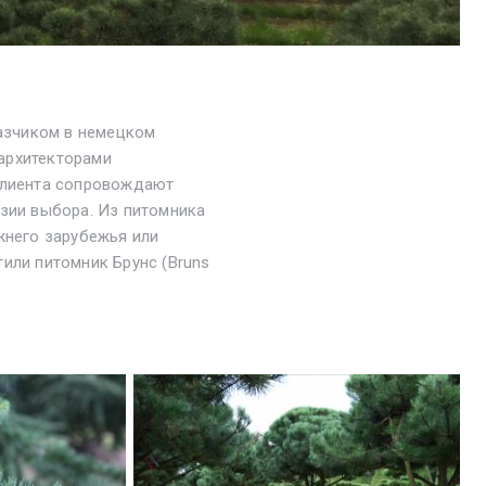
казчиком в немецком
архитекторами
 клиента сопровождают
азии выбора. Из питомника
жнего зарубежья или
или питомник Брунс (
Bruns