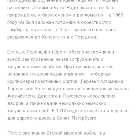
проходивший обучение в известном на тот момент
питомнике Джеймса Буфа. Надо сказать, он был
прирождённым бизнесменом и дипломатом – в 1865
году им был заложен питомник в окрестностях
Гамбурга, спустя всего 10 лет ареол его поставок
расширился до Копенгагена и Потсдама.
Его сын, Лоренц фон Эрен I обеспечил компании
всеобщее признание, начав сотрудничать с
титулованными особами. При нём складывается
основная специализация компании – отборные
крупномеры престижных сортов. Деревья питомника
Лоренс фон Эрен входят в состав призамковых парков
Английского, Датского и Прусского королевских
дворов, а также садов нескольких немецких
титулованных особ. В 1912 году поставляются деревья
для царского двора в Санкт-Петербурге.
После окончания Второй мировой войны, на