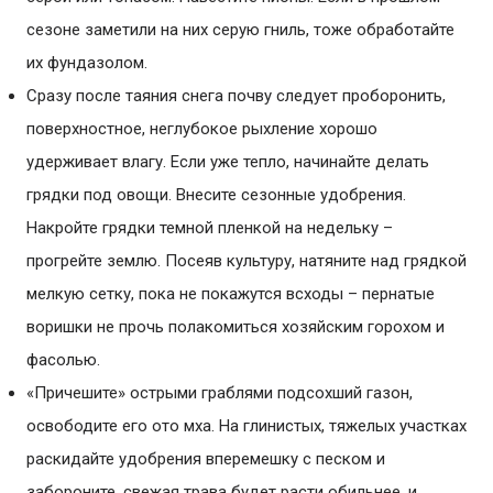
сезоне заметили на них серую гниль, тоже обработайте
их фундазолом.
Сразу после таяния снега почву следует проборонить,
поверхностное, неглубокое рыхление хорошо
удерживает влагу. Если уже тепло, начинайте делать
грядки под овощи. Внесите сезонные удобрения.
Накройте грядки темной пленкой на недельку –
прогрейте землю. Посеяв культуру, натяните над грядкой
мелкую сетку, пока не покажутся всходы – пернатые
воришки не прочь полакомиться хозяйским горохом и
фасолью.
«Причешите» острыми граблями подсохший газон,
освободите его ото мха. На глинистых, тяжелых участках
раскидайте удобрения вперемешку с песком и
забороните, свежая трава будет расти обильнее, и