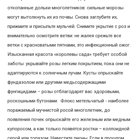
откопанные дольки многолетников: сильные морозы
могут вытолкнуть их из почвы. Снова заглубите их,
прижмите и присыпьте мульчей. Снимите укрытие с роз и
внимательно осмотрите ветви: не жалея срежьте все
ветки с красноватыми пятнами, это инфекционный ожог.
Изысканная красота «королевы сада» требует особой
заботы: укрывайте розы легким покрытием, пока они не
адаптируются к солнечным лучам. Кусты опрыскайте
фундазолом или другими медьсодержащими
фунгицидами – розы отблагодарят вас здоровыми,
роскошными бутонами. Флокс метельчатый - наиболее
поражаемый мучнистой росой многолетник, до
появления почек опрыскайте его железным или медным
купоросом, а как только появятся ростки – коллоидной
серой или топазом. Навестите пионы. Если в прошлом