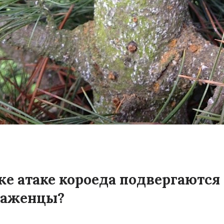
е атаке короеда подвергаются
саженцы?