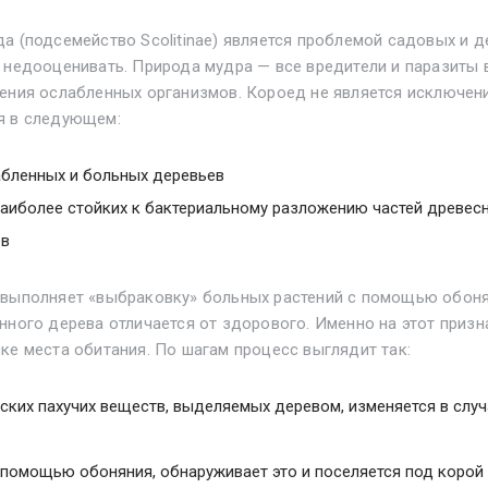
а (подсемейство Scolitinae) является проблемой садовых и 
 недооценивать. Природа мудра — все вредители и паразиты
ения ослабленных организмов. Короед не является исключени
я в следующем:
бленных и больных деревьев
аиболее стойких к бактериальному разложению частей древесн
ев
 выполняет «выбраковку» больных растений с помощью обоня
нного дерева отличается от здорового. Именно на этот призн
ке места обитания. По шагам процесс выглядит так:
ских пахучих веществ, выделяемых деревом, изменяется в случ
 помощью обоняния, обнаруживает это и поселяется под корой