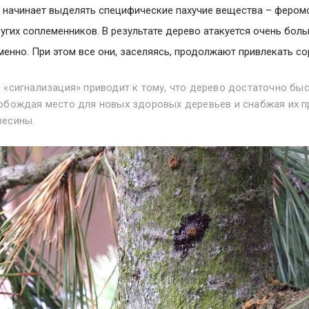
 начинает выделять специфические пахучие вещества – фером
угих соплеменников. В результате дерево атакуется очень бо
енно. При этом все они, заселяясь, продолжают привлекать со
 «сигнализация» приводит к тому, что дерево достаточно бы
вобождая место для новых здоровых деревьев и снабжая их 
весины.