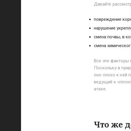
Давайте рассмотр
повреждение кор
нарушение укрепле
смена почвы, в к
смена химическог
Все эти факторы 
Поскольку в прир
оно плохо к ней 
ведущий к «плохо
атаке.
Что же д