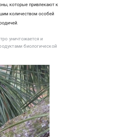
оны, которые привлекают к
льшим количеством особей
родичей.
стро уничтожается и
продуктами биологической