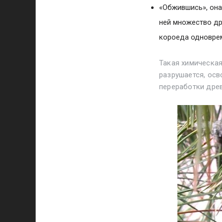
«Обжившись», она
ней множество др
короеда одноврем
Такая химическая
разрушается, ос
переработки дре