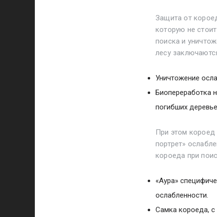
Защита от короед
которую не стоит
поиска и уничтож
лесу заключаютс
Уничтожение осла
Биопереработка н
погибших деревь
При этом короед
портрет» ослабле
короеда при поис
«Аура» специфиче
ослабленности.
Самка короеда, с