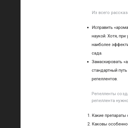
Из всего рассказ
Исправить «арома
наукой. Хотя, при
наиболее эффекти
сада.
Замаскировать «а
стандартный путь
репеллентов.
Репелленты созд
репеллента нужно
Какие препараты
Каковы особеннос