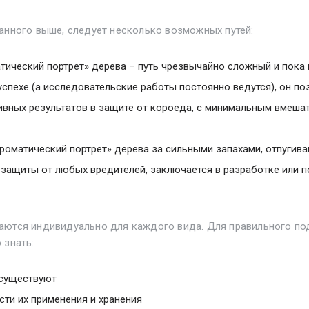
анного выше, следует несколько возможных путей:
тический портрет» дерева – путь чрезвычайно сложный и пок
 успехе (а исследовательские работы постоянно ведутся), он п
вных результатов в защите от короеда, с минимальным вмешат
роматический портрет» дерева за сильными запахами, отпугив
 защиты от любых вредителей, заключается в разработке или 
аются индивидуально для каждого вида. Для правильного по
 знать:
 существуют
ти их применения и хранения