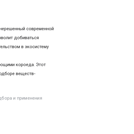
а нерешенный современной
озволит добиваться
ельством в экосистему
ающими короеда. Этот
подборе веществ-
дбора и применения