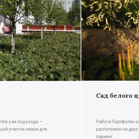
Сад белого ц
пу у их подъезда —
Работа Портфолио к
шой участок земли для
расположен на двух 
паркинг…