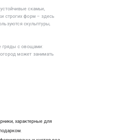
устойчивые скамьи,
и строгих форм – здесь
пользуются скульптуры,
е гряды с овощами:
– огород может занимать
рники, характерные для
подарком.
сформированных кустов роз