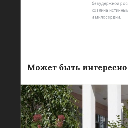
безудержной рос
хозяина истинны
и милосердии.
Может быть интересно