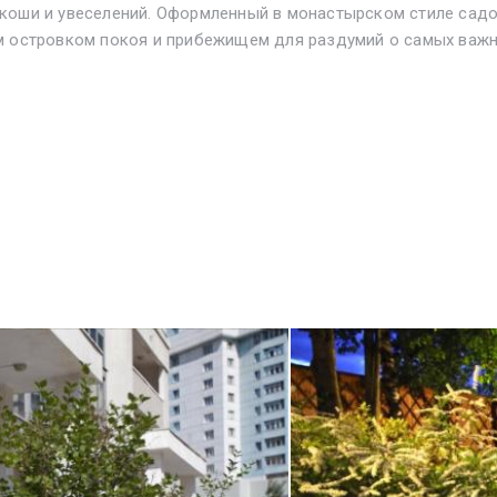
коши и увеселений. Оформленный в монастырском стиле садо
м островком покоя и прибежищем для раздумий о самых важн