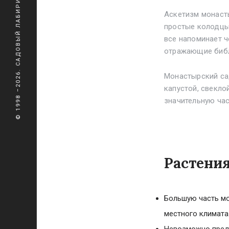
© 1998 –2026. САДОВЫЙ ЛАБИРИНТ
Аскетизм монаст
простые колодцы
все напоминает ч
отражающие биб
Монастырский са
капустой, свекло
значительную час
Растени
Большую часть мо
местного климата
Невозможно предс