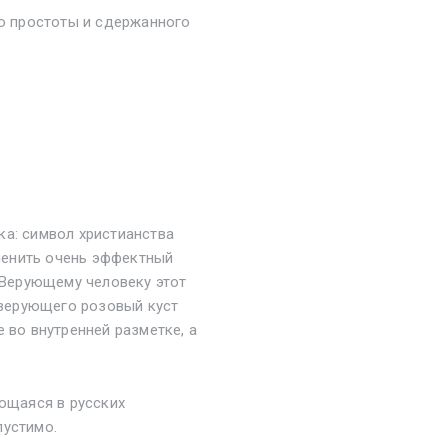
ую простоты и сдержанного
ка: символ христианства
менить очень эффектный
. Верующему человеку этот
еверующего розовый куст
 во внутренней разметке, а
ающаяся в русских
пустимо.