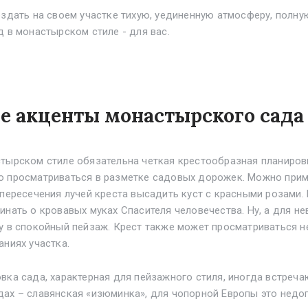
оздать на своем участке тихую, уединенную атмосферу, полн
д в монастырском стиле - для вас.
е акценты монастырского сада
тырском стиле обязательна четкая крестообразная планиров
о просматриваться в разметке садовых дорожек. Можно при
 пересечения лучей креста высадить куст с красными розами
инать о кровавых муках Спасителя человечества. Ну, а для н
у в спокойный пейзаж. Крест также может просматриваться не
аниях участка.
вка сада, характерная для пейзажного стиля, иногда встреч
ах – славянская «изюминка», для чопорной Европы это недо