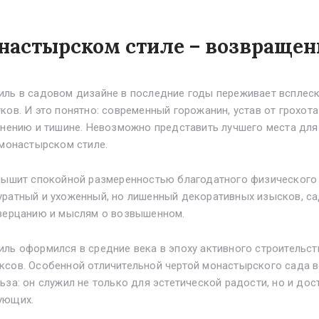
настырском стиле – возвращен
ль в садовом дизайне в последние годы переживает всплеск
ков. И это понятно: современный горожанин, устав от грохота
инению и тишине. Невозможно представить лучшего места дл
 монастырском стиле.
дышит спокойной размеренностью благодатного физического 
уратный и ухоженный, но лишенный декоративных изысков, с
озерцанию и мыслям о возвышенном.
ль оформился в средние века в эпоху активного строительст
ксов. Особенной отличительной чертой монастырского сада в
ьза: он служил не только для эстетической радости, но и до
ующих.