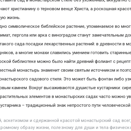
нают христианину о терновом венце Христа, а роскошная красо
ую жизнь.
дно символическое библейское растение, упоминаемое во многи
лимат, пергола или арка с виноградом станут замечательным д
такого сада посадки лекарственных растений: в древности в м
няков, а многие монахи славились умением готовить старинны
ской библиотеке можно было найти древний фолиант с рецепт
естный монастырь знаменит своим святым источником и поэт
онастырского садового стиля. Это может быть фонтан либо уз
вым камнем. Вокруг высаживаются душистые кустарники: сирен
растительных элементов в монастырских садах часто можно ув
устарника – традиционный знак непростого пути человеческой 
й, аскетизмом и сдержанной красотой монастырский сад вс
кромному образу жизни, полезному для души и тела физическо