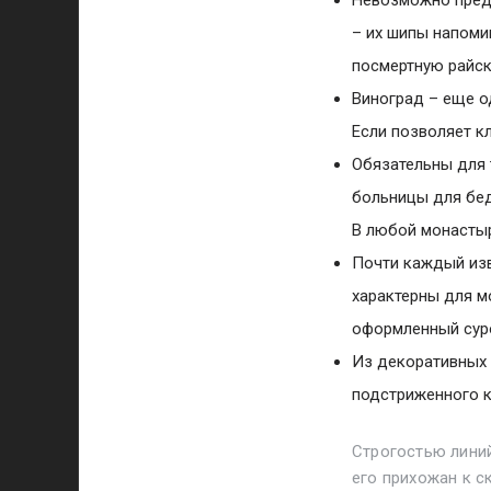
– их шипы напоми
посмертную райск
Виноград – еще о
Если позволяет к
Обязательны для 
больницы для бед
В любой монастыр
Почти каждый изв
характерны для м
оформленный суро
Из декоративных 
подстриженного к
Строгостью лини
его прихожан к с