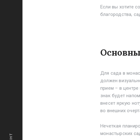
Если вы хотите с
благородства, са
Основны
Для сада в монас
должен визуальн
прием – в центре
знак будет напом
внесет яркую нот
во внешних очерт
Нечеткая планиро
монастырских сад