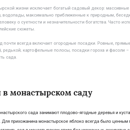
ырской жизни исключает богатый садовый декор: массивные 
, водопады, максимально приближенные к природным, беседк
еловеку о суетности и незначительности богатства. Часто ис
лейские сюжеты.
д почти всегда включает огородные посадки. Ровные, прямы
й, редькой; картофельные полосы, посадки гороха и фасоли 
ть сада.
я в монастырском саду
настырского сада занимают плодово-ягодные деревья и куста
. Для прихожанина монастырское яблоко всегда было ценным 
тавить сад в монастырском стиле без ухоженных, аккуратно 