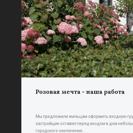
Розовая мечта - наша работа
ные
Мы предложили жильцам оформить входную груп
застройщик оставил перед входом в дом неболь
городского озеленения…