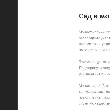
Сад в мо
Монастырский сти
загородных участ
стремится к уед
покоя, чем сад в
В этом саду все 
Подчеркнуто акк
располагает к с
Монастырский сти
храмовых компле
практическая пол
столу монашеств