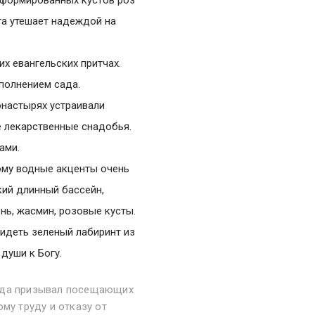
та утешает надеждой на
х евангельских притчах.
ополнением сада.
онастырях устраивали
е лекарственные снадобья.
ами.
ому водные акценты очень
кий длинный бассейн,
ь, жасмин, розовые кусты.
идеть зеленый лабиринт из
души к Богу.
егда призывал посещающих
му труду и отказу от